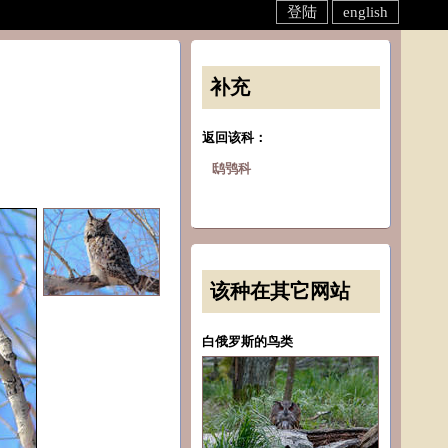
登陆
english
补充
返回该科：
鸱鸮科
该种在其它网站
白俄罗斯的鸟类