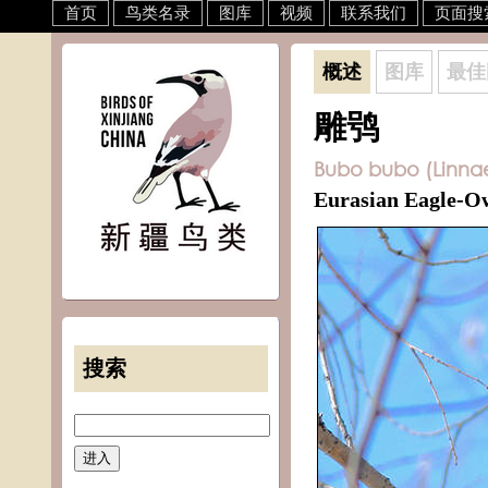
首页
鸟类名录
图库
视频
联系我们
页面搜
概述
图库
最佳
雕鸮
Bubo bubo (Linnae
Eurasian Eagle-O
搜索