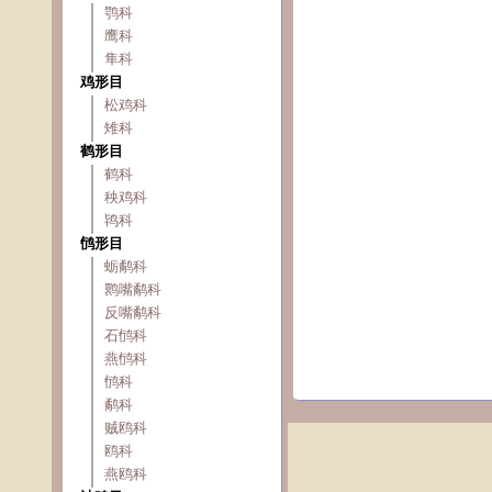
鹗科
鹰科
隼科
鸡形目
松鸡科
雉科
鹤形目
鹤科
秧鸡科
鸨科
鸻形目
蛎鹬科
鹮嘴鹬科
反嘴鹬科
石鸻科
燕鸻科
鸻科
鹬科
贼鸥科
鸥科
燕鸥科