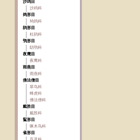
沙鸡目
沙鸡科
鸽形目
鸠鸽科
鹃形目
杜鹃科
鸮形目
鸱鸮科
夜鹰目
夜鹰科
雨燕目
雨燕科
佛法僧目
翠鸟科
蜂虎科
佛法僧科
戴胜目
戴胜科
鴷形目
啄木鸟科
雀形目
百灵科