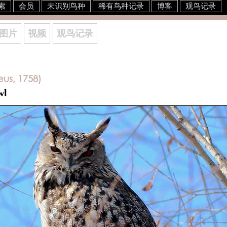
索
会员
未识别鸟种
稀有鸟种记录
博客
观鸟记录
图片
视频
观鸟记录
us, 1758)
wl