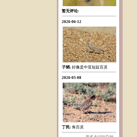
暂无评论:
2026-06-12
子韬:
好像是中亚短趾百灵
2026-05-08
丁民:
角百灵
更多未识别鸟种...