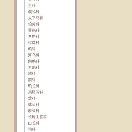
燕科
鹡鸰科
太平鸟科
伯劳科
黄鹂科
卷尾科
椋鸟科
鸦科
河乌科
鹪鹩科
岩鹨科
鸫科
鹟科
鸦雀科
扇尾莺科
莺科
戴菊科
攀雀科
长尾山雀科
山雀科
鳾科