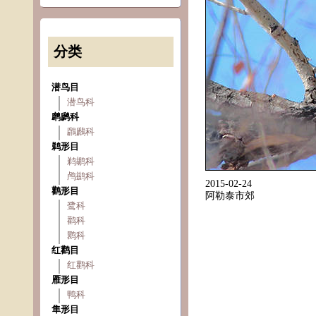
分类
潜鸟目
潜鸟科
䴙䴘科
鸊鷉科
鹈形目
鹈鹕科
鸬鹚科
2015-02-24
鹳形目
阿勒泰市郊
鹭科
鹳科
鹮科
红鹳目
红鹳科
雁形目
鸭科
隼形目