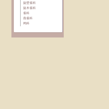
旋壁雀科
旋木雀科
雀科
燕雀科
鹀科