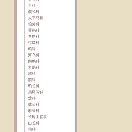
燕科
鹡鸰科
太平鸟科
伯劳科
黄鹂科
卷尾科
椋鸟科
鸦科
河乌科
鹪鹩科
岩鹨科
鸫科
鹟科
鸦雀科
扇尾莺科
莺科
戴菊科
攀雀科
长尾山雀科
山雀科
鳾科