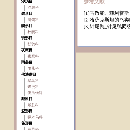
参考文献
沙鸡目
沙鸡科
[1]马敬能、菲利普
鸽形目
[2]哈萨克斯坦的鸟类http:
鸠鸽科
鹃形目
[3]针尾鸭_针尾鸭同级分类-鸟
杜鹃科
鸮形目
鸱鸮科
夜鹰目
夜鹰科
雨燕目
雨燕科
佛法僧目
翠鸟科
蜂虎科
佛法僧科
戴胜目
戴胜科
鴷形目
啄木鸟科
雀形目
百灵科