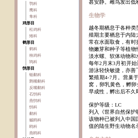
甚安静。雌鸟发出低喉音
鹗科
鹰科
生物学
隼科
鸡形目
越冬期栖息于各种类
松鸡科
殖期主要栖息于内陆
雉科
常在水面取食，有时
鹤形目
物嫩芽和种子等植物
鹤科
秧鸡科
淡水螺、软体动物和
鸨科
每年2月末3月初开
鸻形目
游泳轻快敏捷，亦善
蛎鹬科
繁殖期4-7月。营巢
鹮嘴鹬科
窝，卵乳黄色，孵卵
反嘴鹬科
早成性，孵出后不久即
石鸻科
燕鸻科
保护等级：LC
鸻科
列入《世界自然保护联盟
鹬科
该物种已被列入中国国
贼鸥科
值的陆生野生动物名
鸥科
燕鸥科