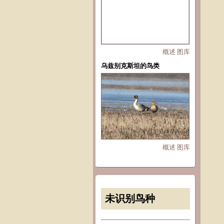
概述
图库
乌兹别克斯坦的鸟类
概述
图库
未识别鸟种