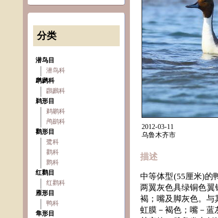
分类
潜鸟目
潜鸟科
䴙䴘科
鸊鷉科
鹈形目
鹈鹕科
鸬鹚科
2012-03-11
鹳形目
乌鲁木齐市
鹭科
鹳科
描述
鹮科
红鹳目
中等体型(55厘米
红鹳科
两翼灰色具绿铜色翼
雁形目
褐；嘴及脚灰色。与
鸭科
虹膜－褐色；嘴－蓝
隼形目