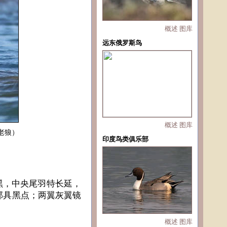
概述
图库
远东俄罗斯鸟
概述
图库
方老狼）
印度鸟类俱乐部
黑，中央尾羽特长延，
部具黑点；两翼灰翼镜
概述
图库