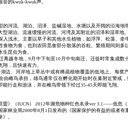
的kwuk-kwuk声。
型的河流、湖泊、沼泽、盐碱湿地、水塘以及开阔的沿海地
大型湖泊、流速缓慢的河流、河湾及其附近的沼泽和湿草地
探入浅水。主要以草子和其他水生植物，如浮萍、松藻、牵
性食物为食，也到农田觅食部分散落的谷粒。繁殖期间则多
水生昆虫为食。
始迁离越冬地，9月中下旬至10月中旬南迁。迁徙时常集成数
飞翔，且快速有力。
于湖边、河岸地上草丛中或有稀疏植物覆盖的低地上。每窝产卵
全由雌鸟承担，雄鸟通常仅在孵化期开始时在巢附近警戒，孵化
能行走和游泳，并在雌鸟带领下经过35-45天即能飞翔。
》（IUCN） 2012年濒危物种红色名录ver 3.1——低危（
家林业局2000年8月1日发布的《国家保护的有益的或者有
录》。