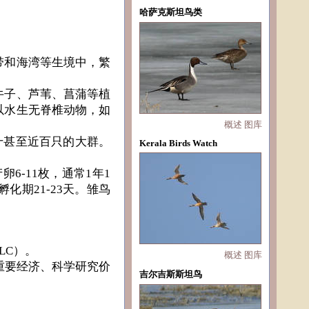
哈萨克斯坦鸟类
带和海湾等生境中，繁
。
牛子、芦苇、菖蒲等植
以水生无脊椎动物，如
概述
图库
十甚至近百只的大群。
Kerala Birds Watch
6-11枚，通常1年1
期21-23天。雏鸟
LC）。
概述
图库
重要经济、科学研究价
吉尔吉斯斯坦鸟