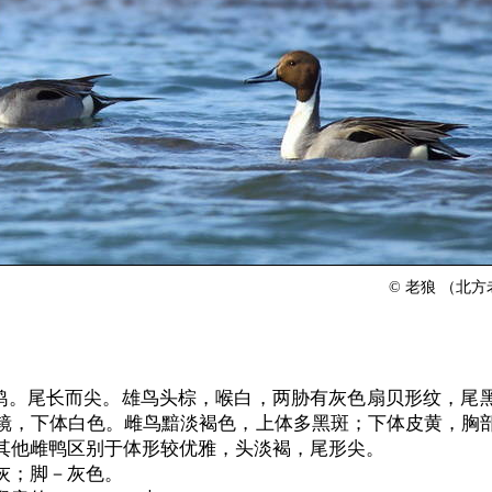
© 老狼 （北
)的鸭。尾长而尖。雄鸟头棕，喉白，两胁有灰色扇贝形纹，尾
镜，下体白色。雌鸟黯淡褐色，上体多黑斑；下体皮黄，胸
其他雌鸭区别于体形较优雅，头淡褐，尾形尖。
灰；脚－灰色。