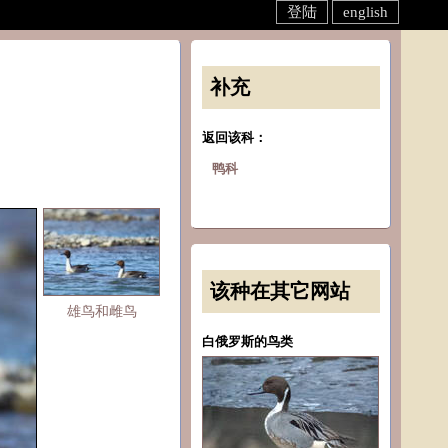
登陆
english
补充
返回该科：
鸭科
该种在其它网站
雄鸟和雌鸟
白俄罗斯的鸟类