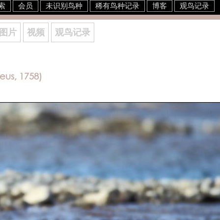
索
会员
未识别鸟种
稀有鸟种记录
博客
观鸟记录
图片
视频
观鸟记录
eus, 1758)