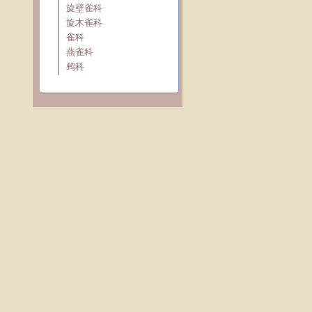
旋壁雀科
旋木雀科
雀科
燕雀科
鹀科